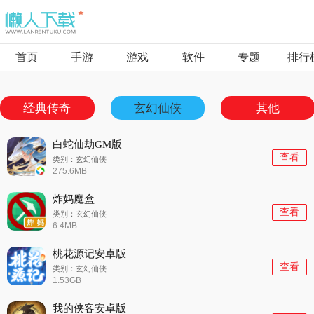
首页
手游
游戏
软件
专题
排行
经典传奇
玄幻仙侠
其他
白蛇仙劫GM版
查看
类别：玄幻仙侠
275.6MB
炸妈魔盒
查看
类别：玄幻仙侠
6.4MB
桃花源记安卓版
查看
类别：玄幻仙侠
1.53GB
我的侠客安卓版