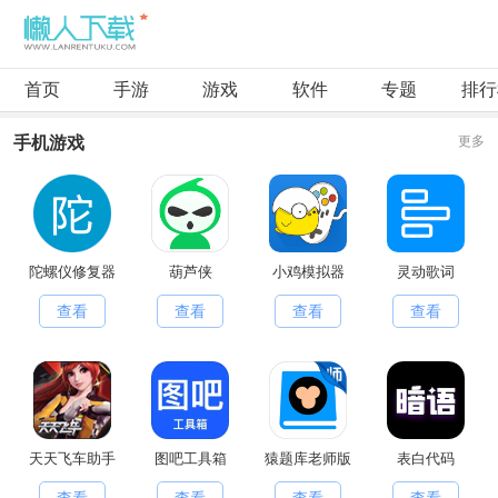
首页
手游
游戏
软件
专题
排行
手机游戏
更多
陀螺仪修复器
葫芦侠
小鸡模拟器
灵动歌词
查看
查看
查看
查看
天天飞车助手
图吧工具箱
猿题库老师版
表白代码