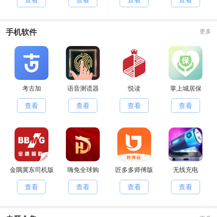
查看
查看
查看
查看
手机软件
更多
考古加
语音测谎器
悦读
掌上城居保
查看
查看
查看
查看
金隅冀东司机版
嗨免全球购
匠多多师傅版
无线充电
查看
查看
查看
查看