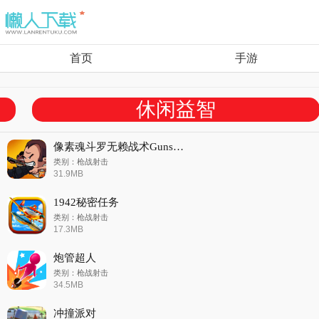
首页
手游
休闲益智
像素魂斗罗无赖战术Gunslugs3
类别：枪战射击
31.9MB
1942秘密任务
类别：枪战射击
17.3MB
炮管超人
类别：枪战射击
34.5MB
冲撞派对