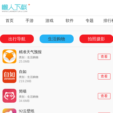
首页
手游
游戏
软件
专题
排行
出行导航
生活购物
拍照摄影
精准天气预报
查看
类别：生活购物
25.0MB
自如
查看
类别：生活购物
219.2MB
简喵
查看
类别：生活购物
34.6MB
92云壁纸