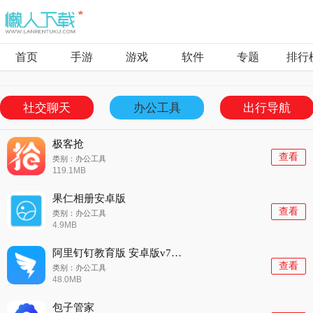
首页
手游
游戏
软件
专题
排行
社交聊天
办公工具
出行导航
极客抢
查看
类别：办公工具
119.1MB
果仁相册安卓版
查看
类别：办公工具
4.9MB
阿里钉钉教育版 安卓版v7.8.0
查看
类别：办公工具
48.0MB
包子管家